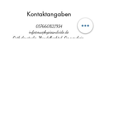
Kontaktangaben
017660821934
info@mwphysioandride.de
Osthofenstraße, Mandelbachtal-Ommersheim,
Germany
MW Physio & Ride
mwphysioride@web.de
+49 176 60821934