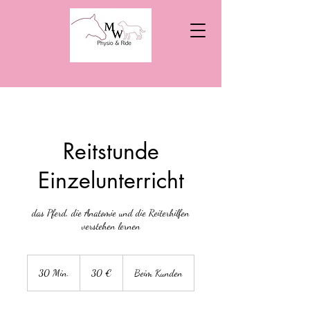
Reitstunde
Einzelunterricht
das Pferd, die Anatomie und die Reiterhilfen
verstehen lernen
30
Euro
30 Min.
3
30 €
Beim Kunden
0
M