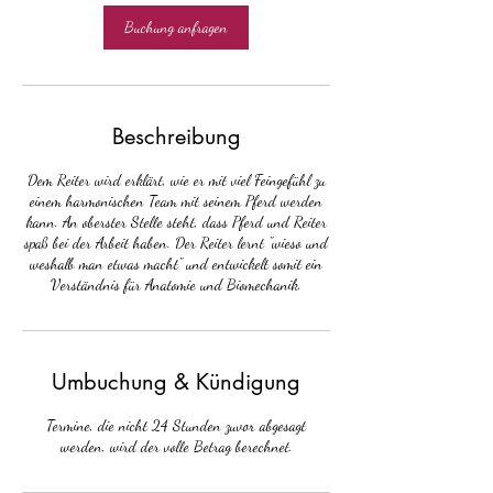
i
n
Buchung anfragen
.
Beschreibung
Dem Reiter wird erklärt, wie er mit viel Feingefühl zu
einem harmonischen Team mit seinem Pferd werden
kann. An oberster Stelle steht, dass Pferd und Reiter
spaß bei der Arbeit haben. Der Reiter lernt "wieso und
weshalb man etwas macht" und entwickelt somit ein
Verständnis für Anatomie und Biomechanik.
Umbuchung & Kündigung
Termine, die nicht 24 Stunden zuvor abgesagt
werden, wird der volle Betrag berechnet.